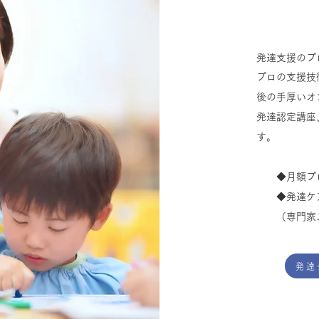
発達支援のプ
プロの支援技
後の手厚いオ
​発達認定講
す。
◆月額プロ
​ ◆発達ケ
（専門家ス
発達