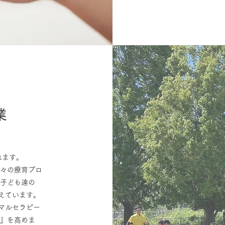
業
れます。
日々の療育プロ
る子ども達の
えています。
マルセラピー
験』を高めま