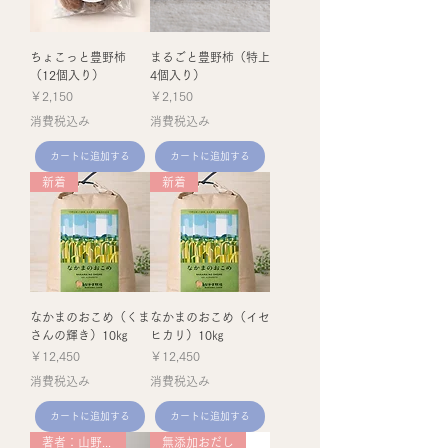
ちょこっと豊野柿
まるごと豊野柿（特上
（12個入り）
4個入り）
価格
価格
￥2,150
￥2,150
消費税込み
消費税込み
カートに追加する
カートに追加する
新着
新着
なかまのおこめ（くま
なかまのおこめ（イセ
さんの輝き）10㎏
ヒカリ）10㎏
価格
価格
￥12,450
￥12,450
消費税込み
消費税込み
カートに追加する
カートに追加する
著者：山野井えみ
無添加おだし