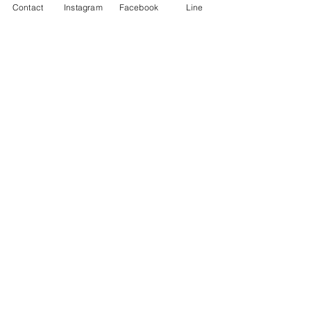
消費税込み
Contact
Instagram
Facebook
Line
カートに追加する
カートに追加する
Ortho-C「ビタミン
Optimum-VMパウダ
C」
ー(10袋1セット)
価格
価格
￥2,700
￥1,005
消費税込み
消費税込み
カートに追加する
カートに追加する
もっと見る
ショップへ