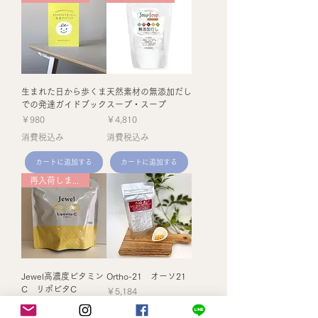
生まれた日から歩くま
天然素材の無添加だし
での発達ガイドブック
スープ・スープ
価格
価格
￥980
￥4,810
消費税込み
消費税込み
カートに追加する
カートに追加する
再入荷しました！
Jewel高濃度ビタミン
Ortho-21 オーソ21
C リポビタC
価格
￥5,184
価格
￥5,500
消費税込み